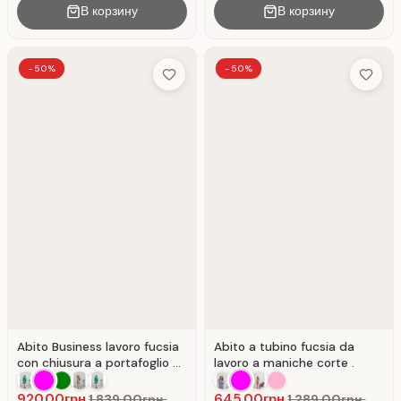
В корзину
В корзину
-50%
-50%
Add to Wish List
Add to 
Abito Business lavoro fucsia
Abito a tubino fucsia da
con chiusura a portafoglio e
lavoro a maniche corte .
bottoni.
920.00грн.
645.00грн.
1,839.00грн.
1,289.00грн.