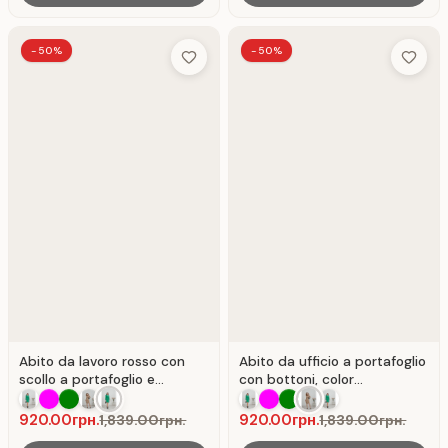
-50%
-50%
Add to Wish List
Add to 
Abito da lavoro rosso con
Abito da ufficio a portafoglio
scollo a portafoglio e
con bottoni, color
maniche lunghe . Rosso.
cappuccino.
920.00грн.
920.00грн.
1,839.00грн.
1,839.00грн.