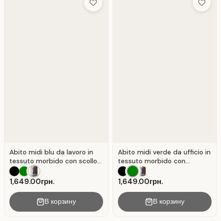
Add to Wish List
Add to 
Abito midi blu da lavoro in
Abito midi verde da ufficio in
tessuto morbido con scollo
tessuto morbido con
a V. Blu .
maniche a sbuffo . Verde.
1,649.00грн.
1,649.00грн.
В корзину
В корзину