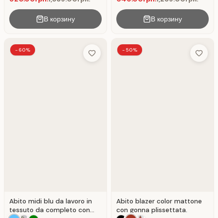
В корзину
В корзину
-60%
-50%
Add to Wish List
Add to 
Abito midi blu da lavoro in
Abito blazer color mattone
tessuto da completo con
con gonna plissettata.