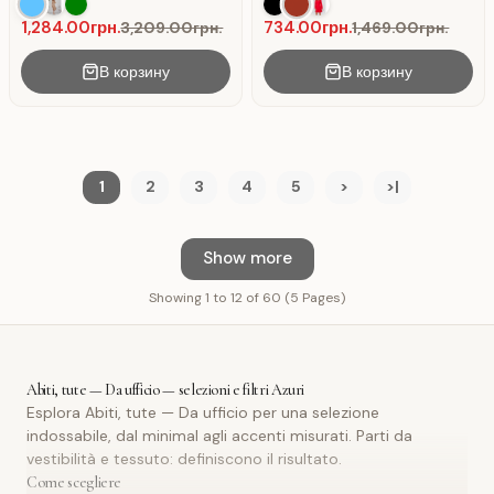
gonna a Blu .
1,284.00грн.
734.00грн.
3,209.00грн.
1,469.00грн.
В корзину
В корзину
1
2
3
4
5
>
>|
Show more
Showing 1 to 12 of 60 (5 Pages)
Abiti, tute — Da ufficio — selezioni e filtri Azuri
Esplora Abiti, tute — Da ufficio per una selezione
indossabile, dal minimal agli accenti misurati. Parti da
vestibilità e tessuto: definiscono il risultato.
Come scegliere