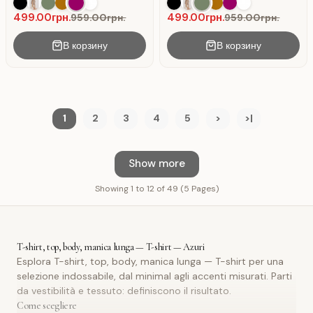
colore Cachi
499.00грн.
499.00грн.
959.00грн.
959.00грн.
В корзину
В корзину
1
2
3
4
5
>
>|
Show more
Showing 1 to 12 of 49 (5 Pages)
T-shirt, top, body, manica lunga — T-shirt — Azuri
Esplora T-shirt, top, body, manica lunga — T-shirt per una
selezione indossabile, dal minimal agli accenti misurati. Parti
da vestibilità e tessuto: definiscono il risultato.
Come scegliere