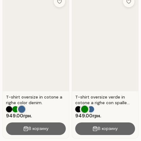
Add to Wish List
Add to 
T-shirt oversize in cotone a
T-shirt oversize verde in
righe color denim.
cotone a righe con spalle
scese . Verde.
949.00грн.
949.00грн.
В корзину
В корзину