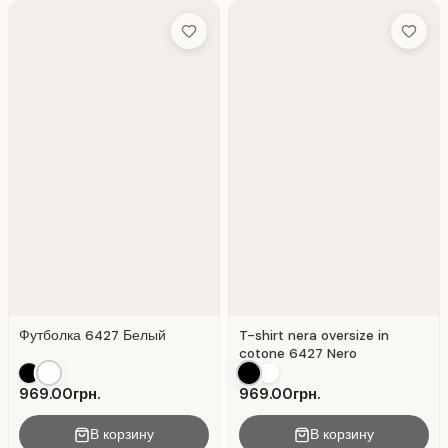
Add to Wish List
Add to 
Футболка 6427 Белый
T-shirt nera oversize in
cotone 6427 Nero
969.00грн.
969.00грн.
В корзину
В корзину