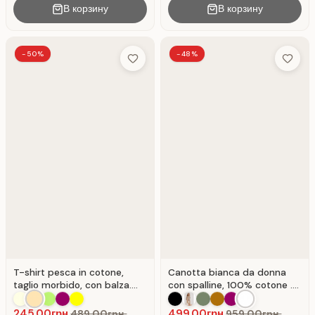
В корзину
В корзину
-50%
-48%
Add to Wish List
Add to 
T-shirt pesca in cotone,
Canotta bianca da donna
taglio morbido, con balza.
con spalline, 100% cotone .
Colore Pesca.
Bianco.
245.00грн.
499.00грн.
489.00грн.
959.00грн.