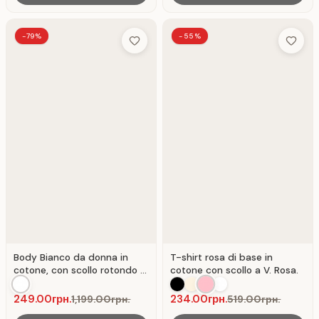
-79%
-55%
Add to Wish List
Add to 
Body Bianco da donna in
T-shirt rosa di base in
cotone, con scollo rotondo e
cotone con scollo a V. Rosa.
stampa.
249.00грн.
234.00грн.
1,199.00грн.
519.00грн.