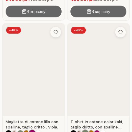
В корзину
В корзину
-48%
-48%
Add to Wish List
Add to 
Maglietta di cotone lilla con
T-shirt in cotone color kaki,
spalline, taglio dritto . Viola.
taglio dritto, con spalline.,