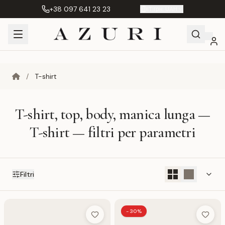
+38 097 641 23 23
IT
|
грн. UAH
Shopping
Il mio
Preferiti
Product
/
T-shirt
Cart
account
Compare
(%s)
T-shirt, top, body, manica lunga —
T-shirt — filtri per parametri
Filtri
-30%
Add to Wish List
Add to 