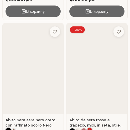
В корзину
В корзину
-30%
Add to Wish List
Add to 
Abito Sera sera nero corto
Abito da sera rosso a
con raffinato scollo Nero.
trapezio, midi, in seta, stile