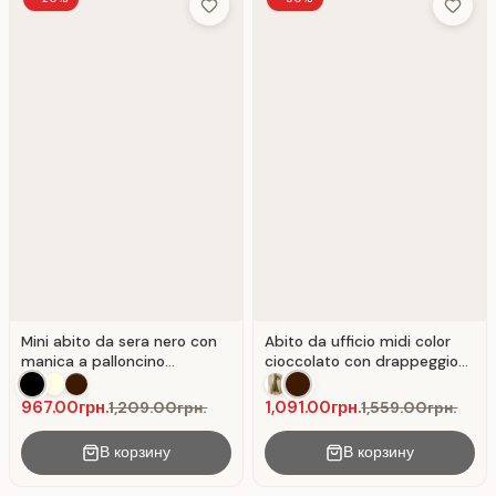
Add to Wish List
Add to 
Mini abito da sera nero con
Abito da ufficio midi color
manica a palloncino
cioccolato con drappeggio
asimmetrica Nero
asimmetrico
967.00грн.
1,091.00грн.
1,209.00грн.
1,559.00грн.
В корзину
В корзину