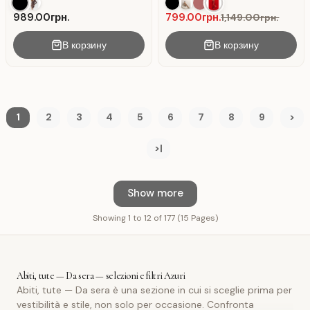
lingerie. Rosso.
989.00грн.
799.00грн.
1,149.00грн.
В корзину
В корзину
1
2
3
4
5
6
7
8
9
>
>|
Show more
Showing 1 to 12 of 177 (15 Pages)
Abiti, tute — Da sera — selezioni e filtri Azuri
Abiti, tute — Da sera è una sezione in cui si sceglie prima per
vestibilità e stile, non solo per occasione. Confronta