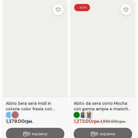
-30%
Add to Wish List
Add to 
Abito Sera sera midi in
Abito da sera corto Mocha
cotone color fresia con
con gonna ampia e maniche
spacco . Fresatura.
a sbuffo.
1,379.00грн.
1,273.00грн.
1,819.00грн.
В корзину
В корзину