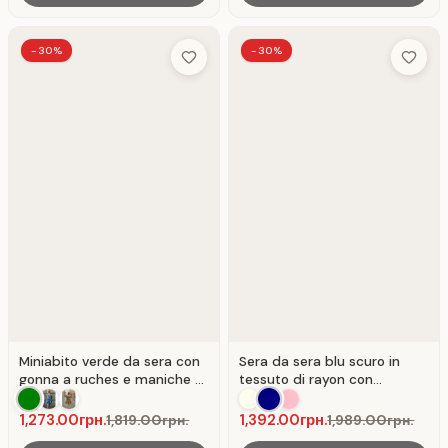
-30%
-30%
Add to Wish List
Add to 
Miniabito verde da sera con
Sera da sera blu scuro in
gonna a ruches e maniche a
tessuto di rayon con
sbuffo . Verde.
maniche a sbuffo . Blu scuro.
1,273.00грн.
1,392.00грн.
1,819.00грн.
1,989.00грн.