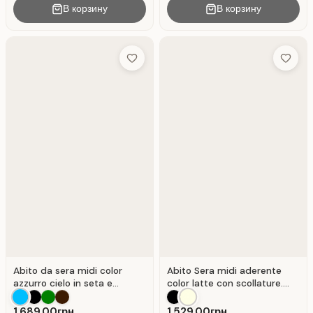
В корзину
В корзину
Add to Wish List
Add to 
Abito da sera midi color
Abito Sera midi aderente
azzurro cielo in seta e
color latte con scollature.
azzurro cielo.
Colore Lattico
1,689.00грн.
1,529.00грн.