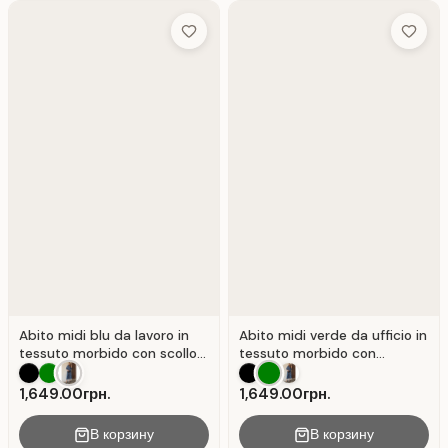
Add to Wish List
Add to 
Abito midi blu da lavoro in
Abito midi verde da ufficio in
tessuto morbido con scollo
tessuto morbido con
a V. Blu .
maniche a sbuffo . Verde.
1,649.00грн.
1,649.00грн.
В корзину
В корзину