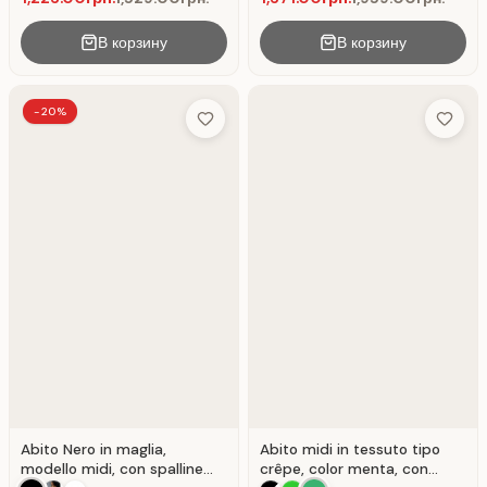
В корзину
В корзину
-20%
Add to Wish List
Add to 
Abito Nero in maglia,
Abito midi in tessuto tipo
modello midi, con spalline
crêpe, color menta, con