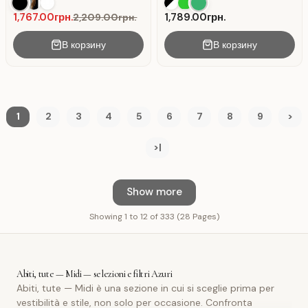
sottili.
maniche a sbuffo.
1,767.00грн.
1,789.00грн.
2,209.00грн.
В корзину
В корзину
1
2
3
4
5
6
7
8
9
>
>|
Show more
Showing 1 to 12 of 333 (28 Pages)
Abiti, tute — Midi — selezioni e filtri Azuri
Abiti, tute — Midi è una sezione in cui si sceglie prima per
vestibilità e stile, non solo per occasione. Confronta