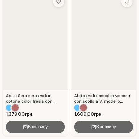
Add to Wish List
Add to 
Abito Sera sera midi in
Abito midi casual in viscosa
cotone color fresia con
con scollo a V, modello
spacco . Fresatura.
Fresatura.
1,379.00грн.
1,609.00грн.
В корзину
В корзину