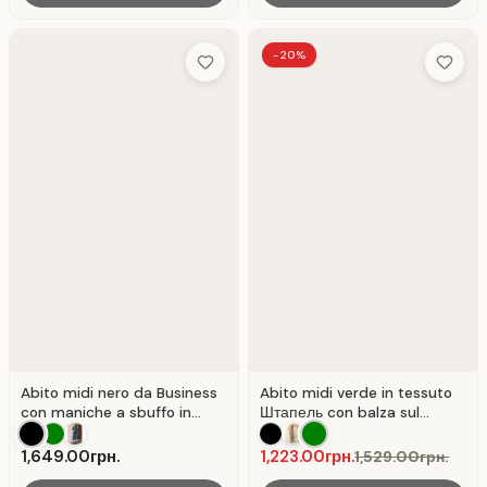
-20%
Add to Wish List
Add to 
Abito midi nero da Business
Abito midi verde in tessuto
con maniche a sbuffo in
Штапель con balza sul
tessuto Nero. Nero.
fondo. Verde.
1,649.00грн.
1,223.00грн.
1,529.00грн.