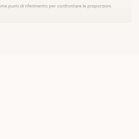
me punti di riferimento per confrontare le proporzioni.
 d’impatto, mantieni il resto più sobrio.
onta con
Tinta unita
.