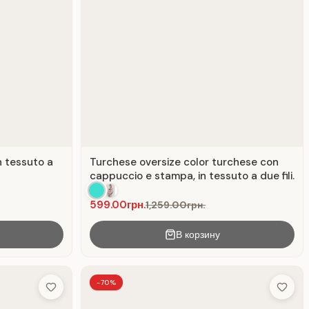
n tessuto a
Turchese oversize color turchese con
cappuccio e stampa, in tessuto a due fili.
599.00грн.
1,259.00грн.
В корзину
-70%
Add to Wish List
Add to 