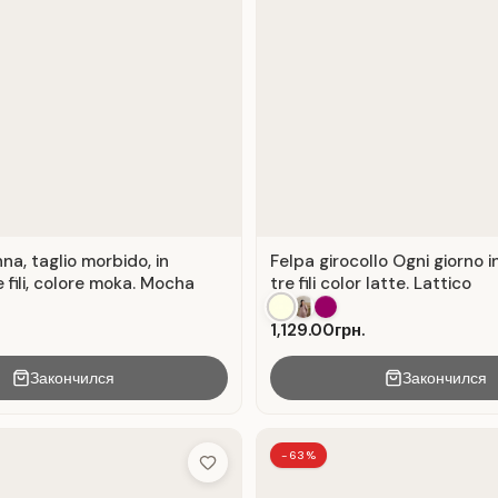
na, taglio morbido, in
Felpa girocollo Ogni giorno i
 fili, colore moka. Mocha
tre fili color latte. Lattico
1,129.00грн.
Закончился
Закончился
-63%
Add to Wish List