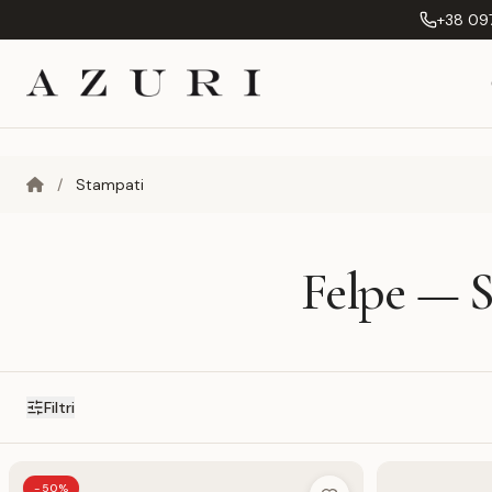
+38 097
/
Stampati
Felpe — St
Filtri
-50%