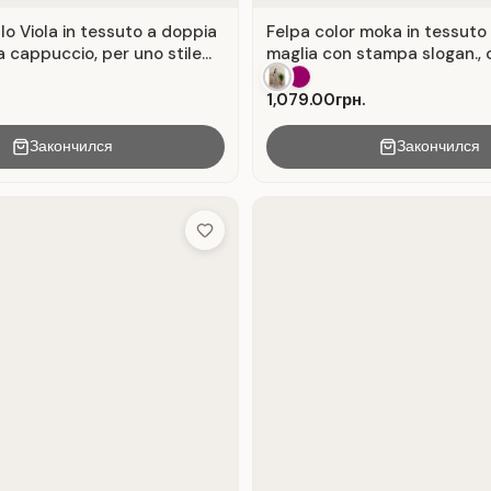
lo Viola in tessuto a doppia
Felpa color moka in tessuto
a cappuccio, per uno stile
maglia con stampa slogan., 
Mocha
1,079.00грн.
Закончился
Закончился
Add to Wish List