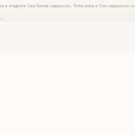
uto e stagione. Usa
Senza cappuccio
,
Tinta unita
e
Con cappuccio
co
po.
o
Camicie, bluse
e completa con dettagli da
Pantaloni
. Se il capo è
o più rilassata con il flat.
nsieme.
efinisci stile e stagione. Inizia con
Felpe
o
Senza cappuccio
e confr