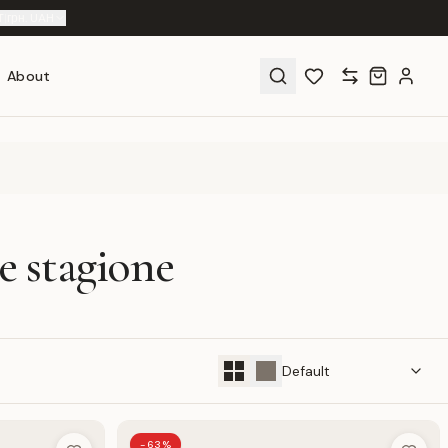
T
|
грн. UAH
About
 e stagione
-63%