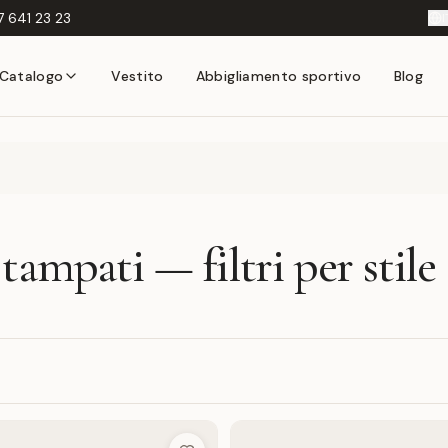
 641 23 23
I
Catalogo
Vestito
Abbigliamento sportivo
Blog
ampati — filtri per stile