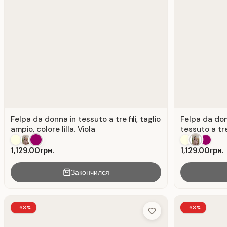
Felpa da donna in tessuto a tre fili, taglio
Felpa da don
ampio, colore lilla. Viola
tessuto a tre
1,129.00грн.
1,129.00грн.
Закончился
-63%
-63%
Add to Wish List