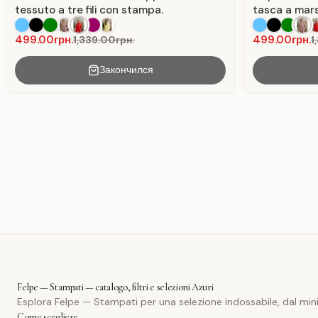
tessuto a tre fili con stampa.
tasca a marsu
Cappuccino
499.00грн.
499.00грн.
1,339.00грн.
1
Закончился
Felpe — Stampati — catalogo, filtri e selezioni Azuri
Esplora Felpe — Stampati per una selezione indossabile, dal minimal
Come scegliere