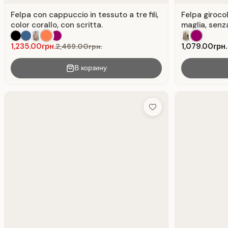
Felpa con cappuccio in tessuto a tre fili,
Felpa girocol
color corallo, con scritta.
maglia, senz
casual.
1,235.00грн.
1,079.00грн.
2,469.00грн.
В корзину
Add to Wish List