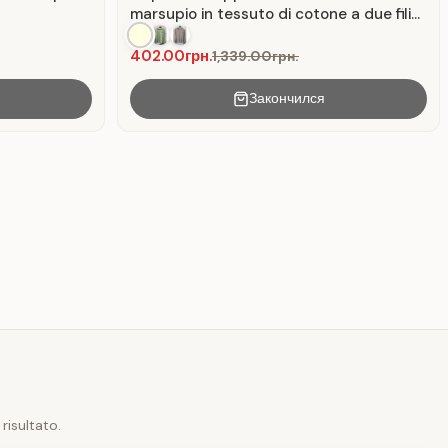
marsupio in tessuto di cotone a due fili
color latte.
402.00грн.
1,339.00грн.
Закончился
risultato.