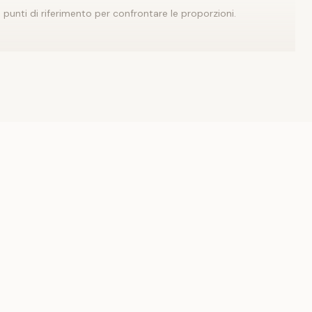
unti di riferimento per confrontare le proporzioni.
 d’impatto, mantieni il resto più sobrio.
onta con
Pantaloni
.