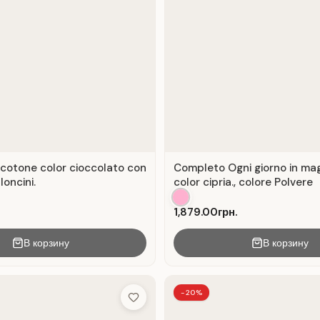
cotone color cioccolato con
Completo Ogni giorno in mag
loncini.
color cipria., colore Polvere
1,879.00грн.
В корзину
В корзину
-20%
Add to Wish List