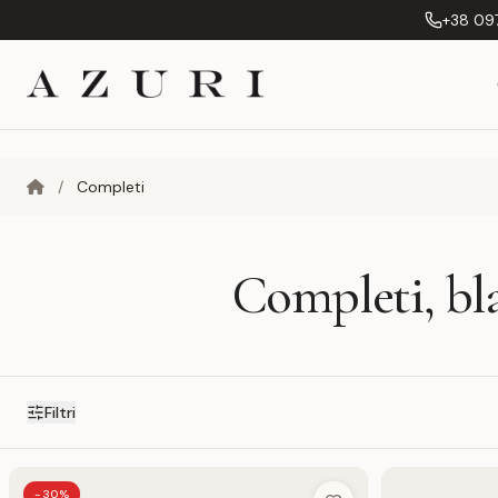
+38 097
/
Completi
Completi, bl
Filtri
-30%