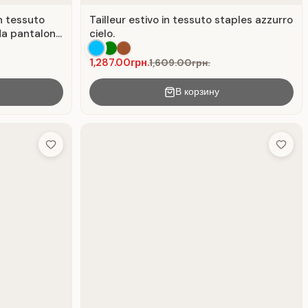
n tessuto
Tailleur estivo in tessuto staples azzurro
a pantaloni,
cielo.
1,287.00грн.
1,609.00грн.
В корзину
Add to Wish List
Add to 