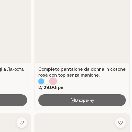
lia Лакоста
Completo pantalone da donna in cotone
rosa con top senza maniche.
2,129.00грн.
В корзину
Add to Wish List
Add to 