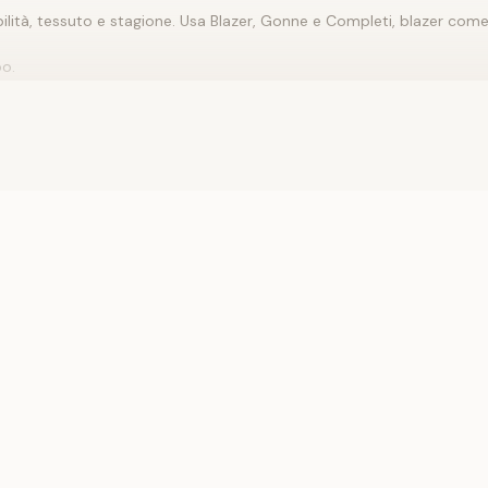
ilità, tessuto e stagione. Usa
Blazer
,
Gonne
e
Completi, blazer
come p
po.
o
Camicie, bluse
e completa con dettagli da
Pantaloni
. Se il capo è
o più rilassata con il flat.
nsieme.
efinisci stile e stagione. Inizia con
Gonne
o
Completi, blazer
e confr