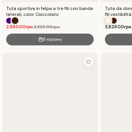
Tuta sportiva in felpa a tre fili con bande
Tuta da donn
laterali, color Cioccolato
fili vestibil
2,680.00грн.
3,829.00грн.
3,829.00грн.
В корзину
Add to Wish List