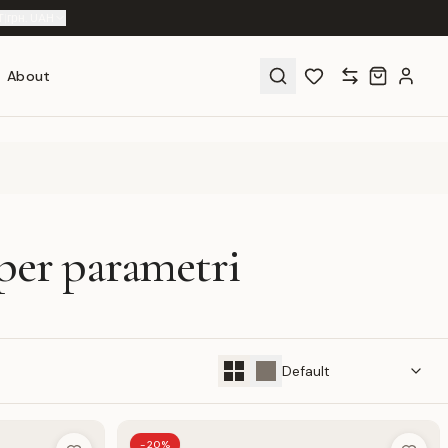
T
|
грн. UAH
About
per parametri
-20%