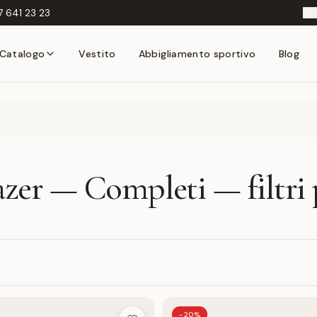
 641 23 23
I
Catalogo
Vestito
Abbigliamento sportivo
Blog
azer — Completi — filtri 
-20%