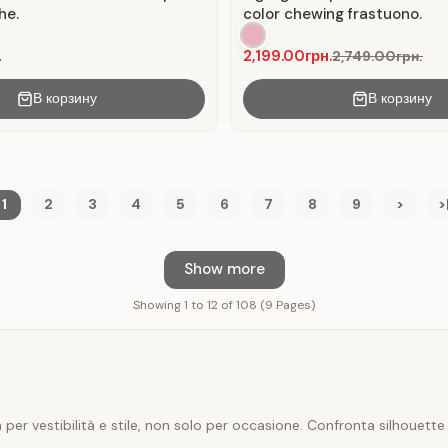
he.
color chewing frastuono.
.
2,199.00грн.
2,749.00грн.
В корзину
В корзину
1
2
3
4
5
6
7
8
9
>
>
Show more
Showing 1 to 12 of 108 (9 Pages)
per vestibilità e stile, non solo per occasione. Confronta silhouette 