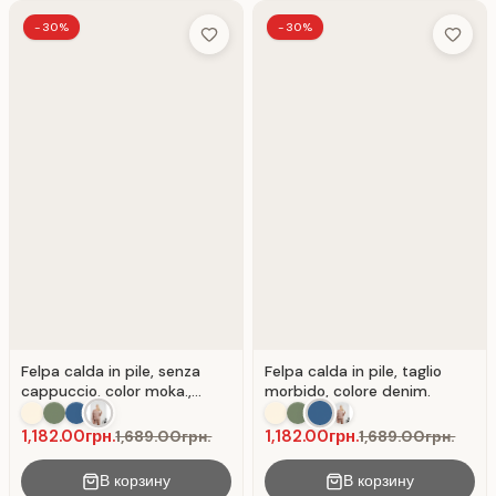
-30%
-30%
Add to Wish List
Add to 
Felpa calda in pile, senza
Felpa calda in pile, taglio
cappuccio, color moka.,
morbido, colore denim.
colore Mocha
1,182.00грн.
1,182.00грн.
1,689.00грн.
1,689.00грн.
В корзину
В корзину