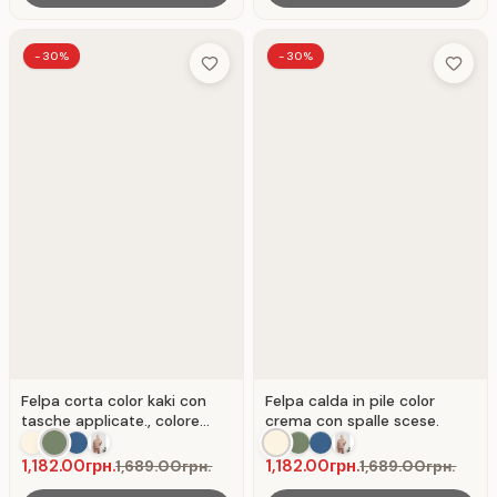
-30%
-30%
Add to Wish List
Add to 
Felpa corta color kaki con
Felpa calda in pile color
tasche applicate., colore
crema con spalle scese.
Cachi
1,182.00грн.
1,182.00грн.
1,689.00грн.
1,689.00грн.