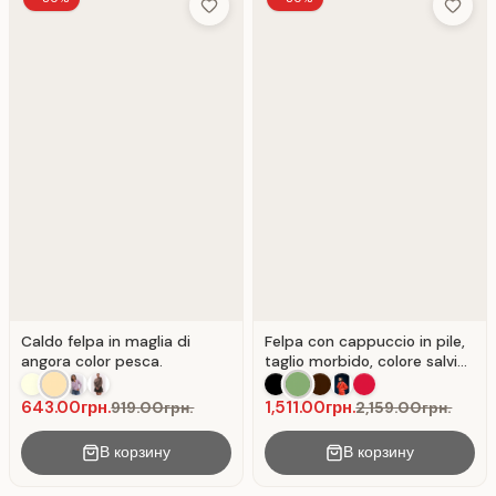
Add to Wish List
Add to 
Caldo felpa in maglia di
Felpa con cappuccio in pile,
angora color pesca.
taglio morbido, colore salvia.,
colore Saggio
643.00грн.
1,511.00грн.
919.00грн.
2,159.00грн.
В корзину
В корзину