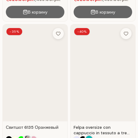
В корзину
В корзину
-35%
-40%
Add to Wish List
Add to 
Свитшот 6135 Оранжевый
Felpa oversize con
cappuccio in tessuto a tre