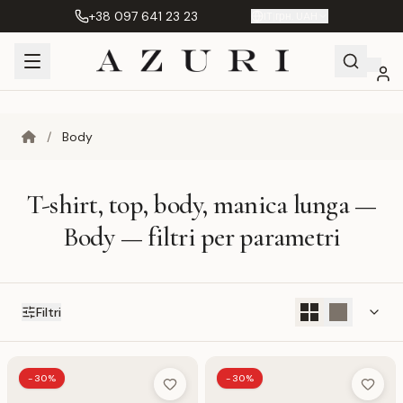
+38 097 641 23 23
IT
|
грн. UAH
Shopping
Il mio
Preferiti
Product
/
Body
Cart
account
Compare
(%s)
T-shirt, top, body, manica lunga —
Body — filtri per parametri
Filtri
-30%
-30%
Add to Wish List
Add to 