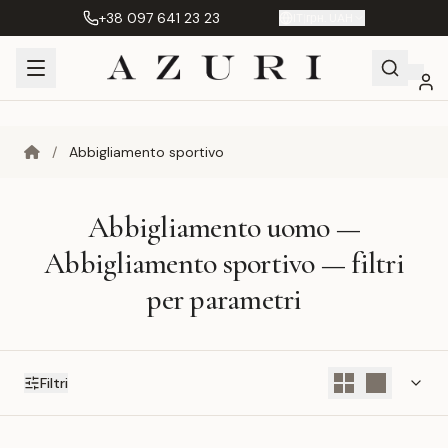
+38 097 641 23 23
IT
|
грн. UAH
Shopping
Il mio
Preferiti
Product
/
Abbigliamento sportivo
Cart
account
Compare
(%s)
Abbigliamento uomo —
Abbigliamento sportivo — filtri
per parametri
Filtri