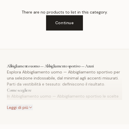
There are no products to list in this category.
Continue
Abbigliamento uomo — Abbigliamento sportivo — Azuri
Esplora Abbigliamento uomo — Abbigliamento sportivo per
una selezione indossabile, dal minimal agli accenti misurati.
Parti da vestibilità e tessuto: definiscono il risultato.
Come scegliere
In Abbigliamento uomo — Abbigliamento sportivo le scelte
chiave riguardano vestibilità, tessuto e stagione. Usa
T-shirt
,
Leggi di più
Shorts
e
Camicie
come punti di riferimento per confrontare
le proporzioni.
Vestibilità: valuta libertà di movimento e punto vita/spalle.
Tessuto: peso e texture definiscono stagione e struttura del